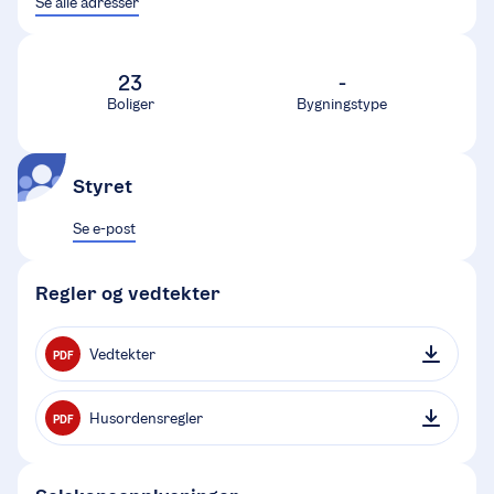
Se alle adresser
23
-
Boliger
Bygningstype
Styret
Se e-post
Regler og vedtekter
Vedtekter
PDF
Husordensregler
PDF