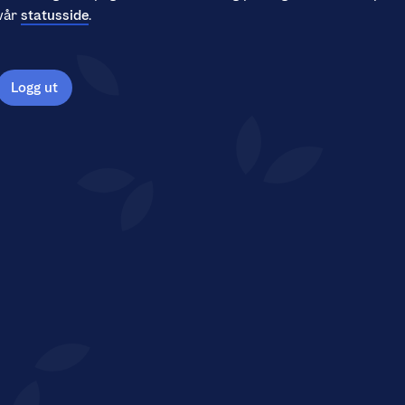
vår
statusside
.
Logg ut