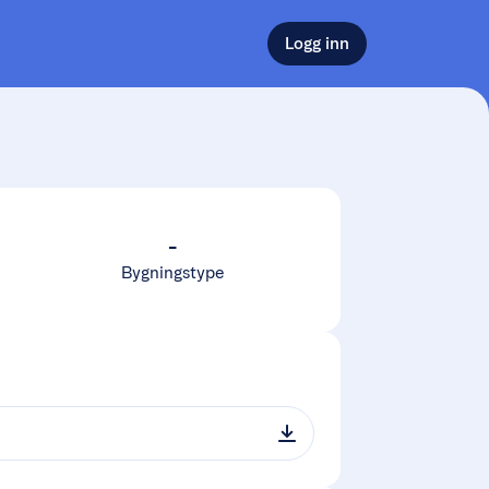
Logg inn
-
Bygningstype