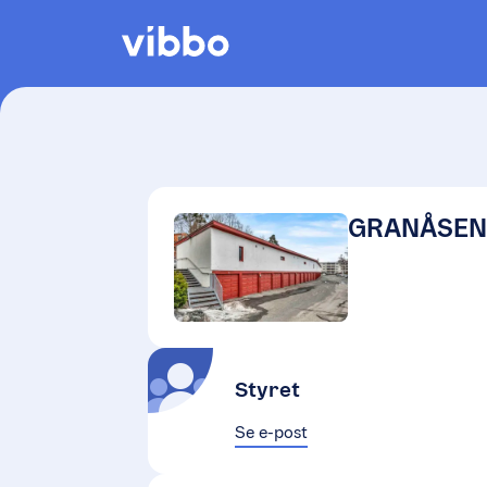
GRANÅSEN
Styret
Se e-post