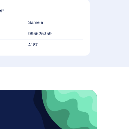
er
Sameie
993525359
4167