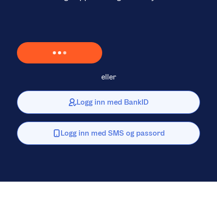
Laster inn Vipps …
eller
Logg inn med BankID
Logg inn med SMS og passord