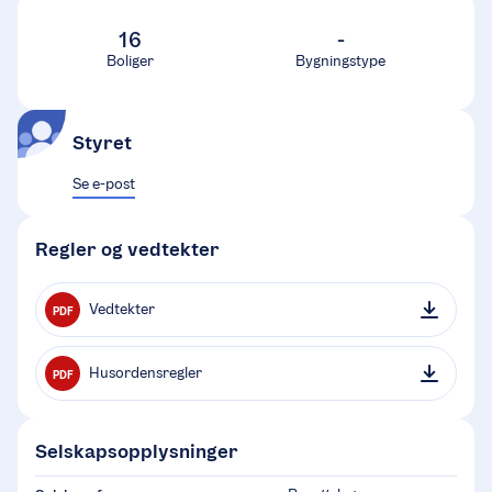
16
-
Boliger
Bygningstype
Styret
Se e-post
Regler og vedtekter
Vedtekter
PDF
Husordensregler
PDF
Selskapsopplysninger