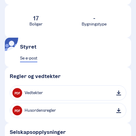
17
-
Boliger
Bygningstype
Styret
Se e-post
Regler og vedtekter
Vedtekter
PDF
Husordensregler
PDF
Selskapsopplysninger