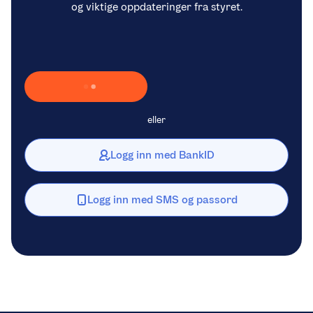
og viktige oppdateringer fra styret.
Laster inn Vipps …
eller
Logg inn med BankID
Logg inn med SMS og passord