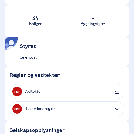
34
-
Boliger
Bygningstype
Styret
Se e-post
Regler og vedtekter
Vedtekter
PDF
Husordensregler
PDF
Selskapsopplysninger