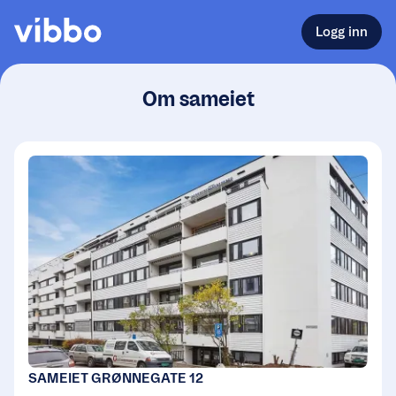
Logg inn
Om sameiet
SAMEIET GRØNNEGATE 12