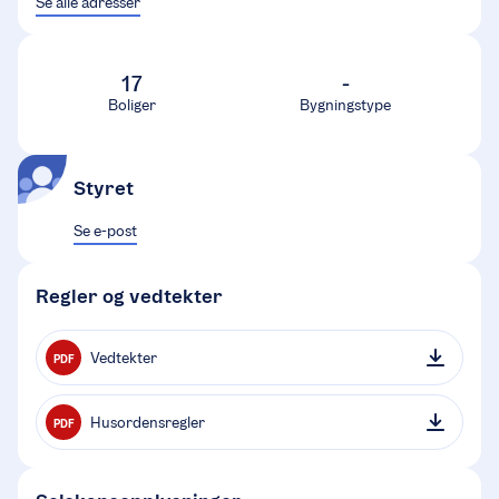
Se alle adresser
17
-
Boliger
Bygningstype
Styret
Se e-post
Regler og vedtekter
Vedtekter
PDF
Husordensregler
PDF