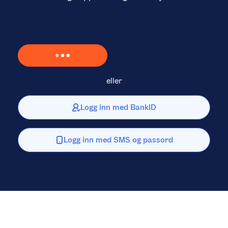
Laster inn Vipps …
eller
Logg inn med BankID
Logg inn med SMS og passord