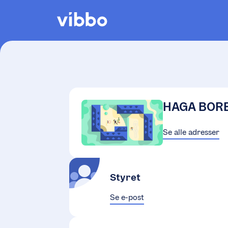
HAGA BOR
Se alle adresser
Styret
Se e-post