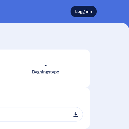
Logg inn
-
Bygningstype