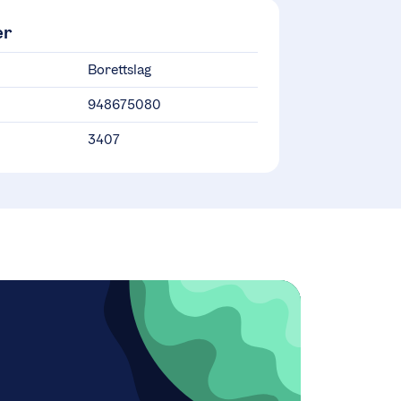
er
Borettslag
948675080
3407