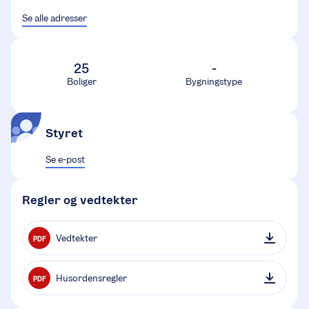
Se alle adresser
25
-
Boliger
Bygningstype
Styret
Se e-post
Regler og vedtekter
Vedtekter
PDF
Husordensregler
PDF