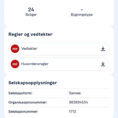
24
-
Boliger
Bygningstype
Regler og vedtekter
Vedtekter
PDF
Husordensregler
PDF
Selskapsopplysninger
Selskapsform:
Sameie
Organisasjonsnummer:
983894534
Selskapsnummer:
1712