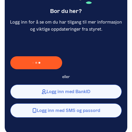
Bor du her?
Logg inn for å se om du har tilgang til mer informasjon
og viktige oppdateringer fra styret.
Laster inn Vipps …
eller
Logg inn med BankID
Logg inn med SMS og passord