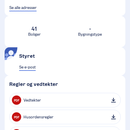
Se alle adresser
41
-
Boliger
Bygningstype
Styret
Se e-post
Regler og vedtekter
Vedtekter
PDF
Husordensregler
PDF