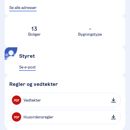
Se alle adresser
13
-
Boliger
Bygningstype
Styret
Se e-post
Regler og vedtekter
Vedtekter
PDF
Husordensregler
PDF