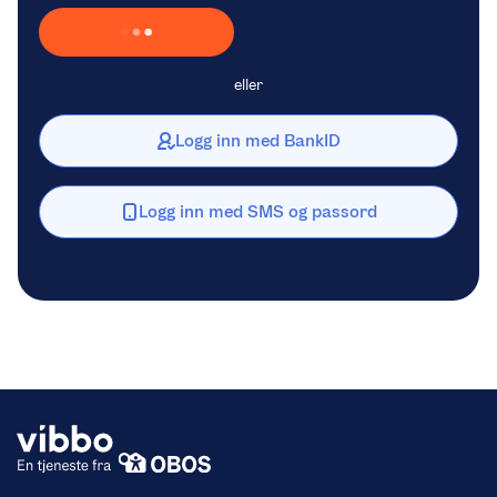
Laster inn Vipps …
eller
Logg inn med BankID
Logg inn med SMS og passord