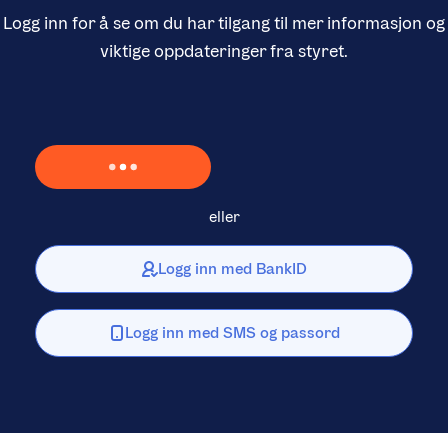
Logg inn for å se om du har tilgang til mer informasjon og
viktige oppdateringer fra styret.
Laster inn Vipps …
eller
Logg inn med BankID
Logg inn med SMS og passord