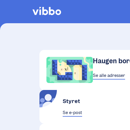
Haugen bor
Se alle adresser
Styret
Se e-post