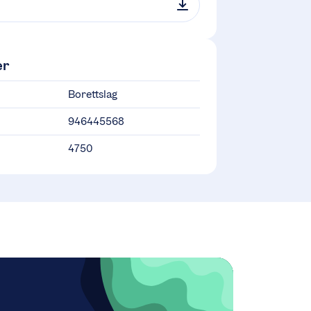
er
Borettslag
946445568
4750