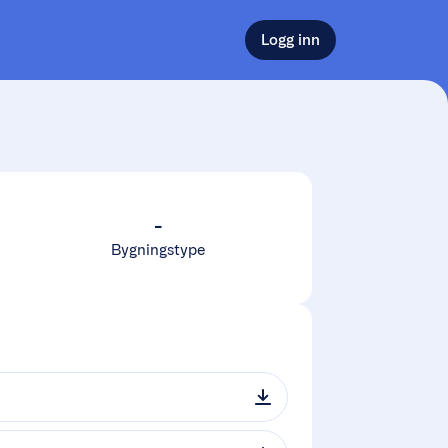
Logg inn
-
Bygningstype