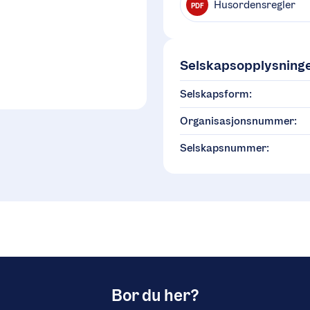
Husordensregler
PDF
Selskapsopplysning
Selskapsform:
Organisasjonsnummer:
Selskapsnummer:
Bor du her?