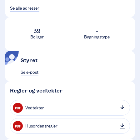
Se alle adresser
39
-
Boliger
Bygningstype
Styret
Se e-post
Regler og vedtekter
Vedtekter
PDF
Husordensregler
PDF