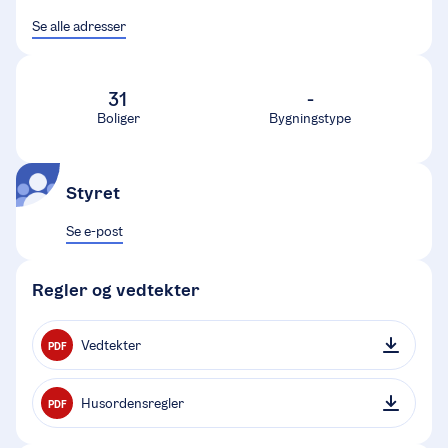
Se alle adresser
31
-
Boliger
Bygningstype
Styret
Se e-post
Regler og vedtekter
Vedtekter
PDF
Husordensregler
PDF