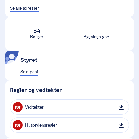
Se alle adresser
64
-
Boliger
Bygningstype
Styret
Se e-post
Regler og vedtekter
Vedtekter
PDF
Husordensregler
PDF