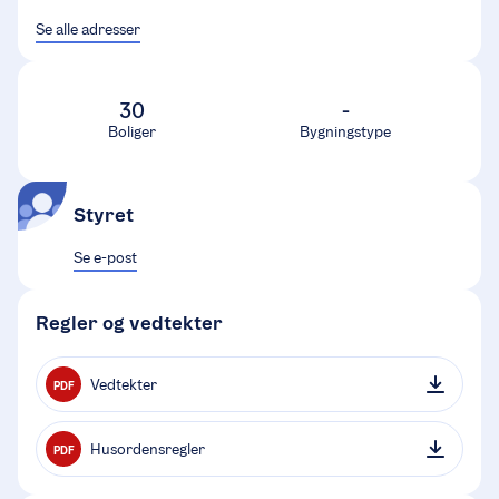
Se alle adresser
30
-
Boliger
Bygningstype
Styret
Se e-post
Regler og vedtekter
Vedtekter
PDF
Husordensregler
PDF