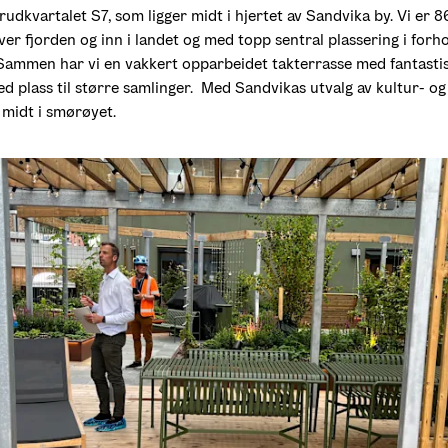
dkvartalet S7, som ligger midt i hjertet av Sandvika by. Vi er 86 f
er fjorden og inn i landet og med topp sentral plassering i forhol
ammen har vi en vakkert opparbeidet takterrasse med fantastisk
d plass til større samlinger.  Med Sandvikas utvalg av kultur- og i
 midt i smørøyet. 