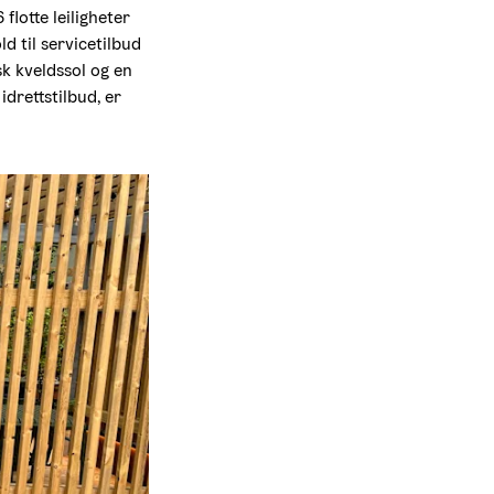
lotte leiligheter 
d til servicetilbud 
 kveldssol og en 
drettstilbud, er 