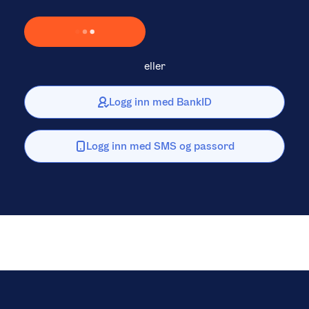
Laster inn Vipps …
eller
Logg inn med BankID
Logg inn med SMS og passord