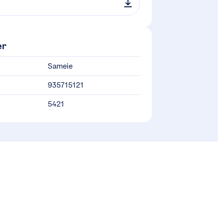
er
Sameie
935715121
5421