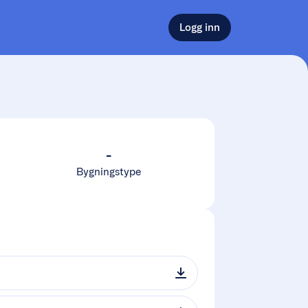
Logg inn
-
Bygningstype