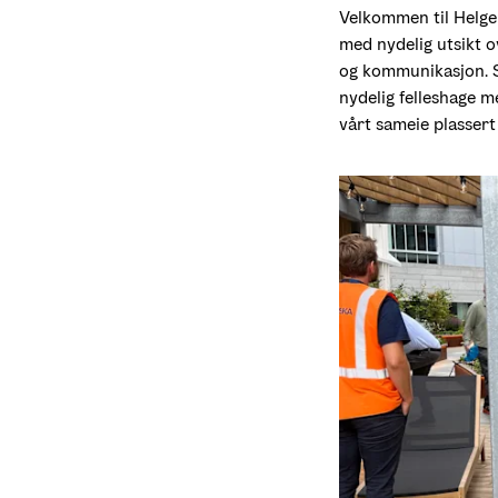
Velkommen til Helgeru
med nydelig utsikt ov
og kommunikasjon. S
nydelig felleshage me
vårt sameie plassert