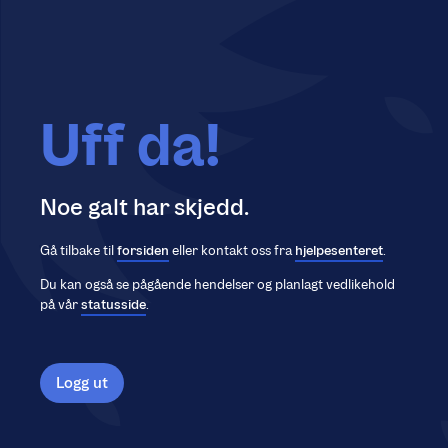
Uff da!
Noe galt har skjedd.
Gå tilbake til
forsiden
eller kontakt oss fra
hjelpesenteret
.
Du kan også se pågående hendelser og planlagt vedlikehold
på vår
statusside
.
Logg ut