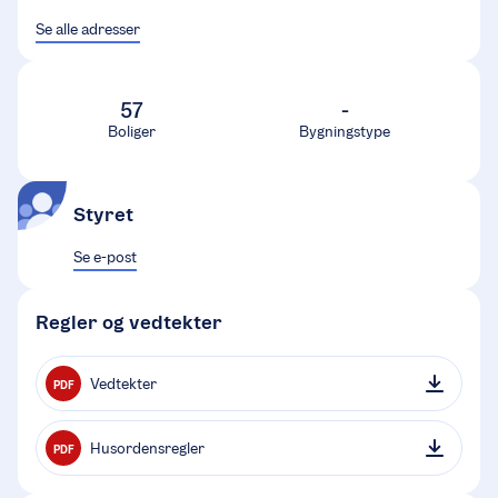
Se alle adresser
57
-
Boliger
Bygningstype
Styret
Se e-post
Regler og vedtekter
Vedtekter
PDF
Husordensregler
PDF