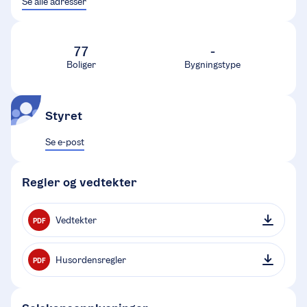
Se alle adresser
77
-
Boliger
Bygningstype
Styret
Se e-post
Regler og vedtekter
Vedtekter
PDF
Husordensregler
PDF