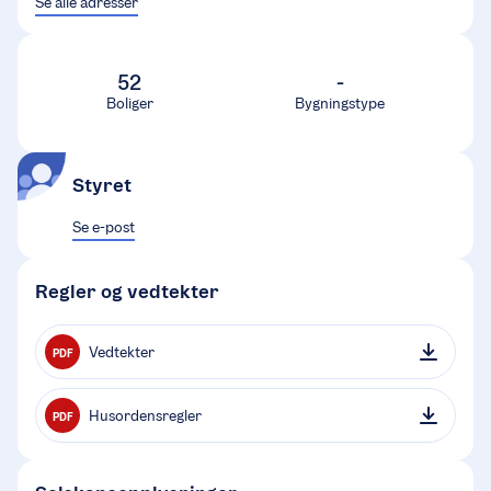
Se alle adresser
52
-
Boliger
Bygningstype
Styret
Se e-post
Regler og vedtekter
Vedtekter
PDF
Husordensregler
PDF