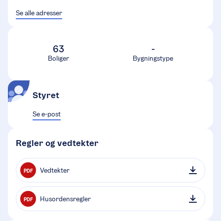
Se alle adresser
63
-
Boliger
Bygningstype
Styret
Se e-post
Regler og vedtekter
Vedtekter
PDF
Husordensregler
PDF