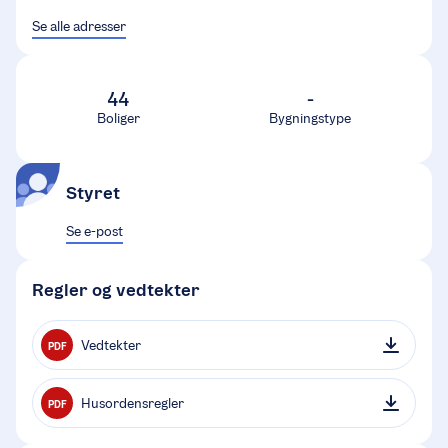
Se alle adresser
44
-
Boliger
Bygningstype
Styret
Se e-post
Regler og vedtekter
Vedtekter
PDF
Husordensregler
PDF