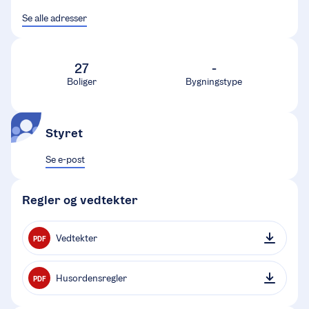
Se alle adresser
27
-
Boliger
Bygningstype
Styret
Se e-post
Regler og vedtekter
Vedtekter
PDF
Husordensregler
PDF