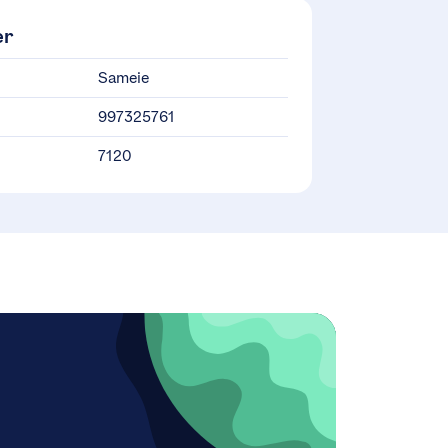
er
Sameie
997325761
7120