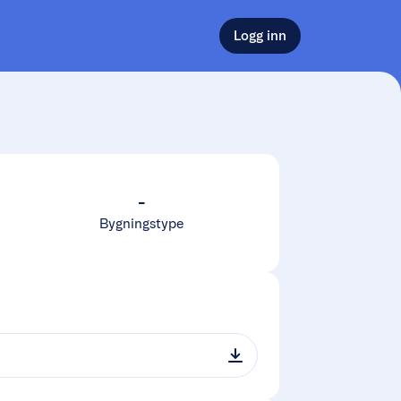
Logg inn
-
Bygningstype