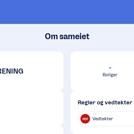
Om sameiet
-
RENING
Boliger
Regler og vedtekter
Vedtekter
PDF