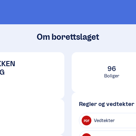
Om borettslaget
KKEN
96
G
Boliger
Regler og vedtekter
Vedtekter
PDF