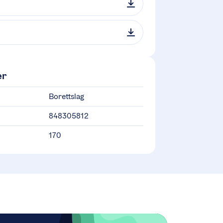
er
Borettslag
848305812
170