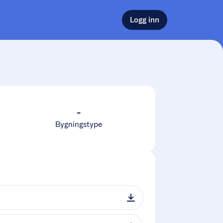
Logg inn
-
Bygningstype