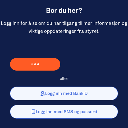
Bor du her?
Logg inn for å se om du har tilgang til mer informasjon og
viktige oppdateringer fra styret.
Laster inn Vipps …
eller
Logg inn med BankID
Logg inn med SMS og passord