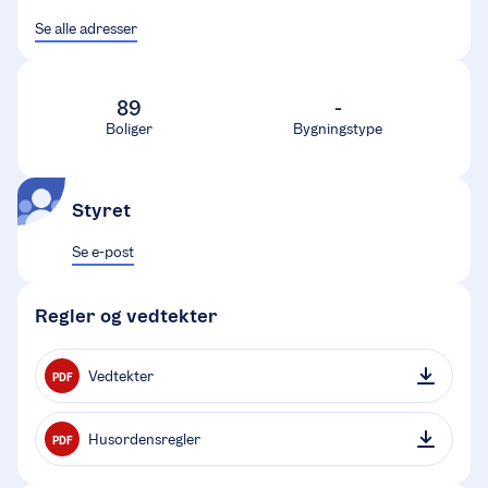
Se alle adresser
89
-
Boliger
Bygningstype
Styret
Se e-post
Regler og vedtekter
Vedtekter
PDF
Husordensregler
PDF