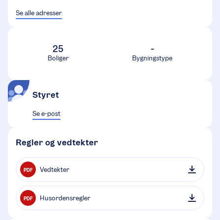
Se alle adresser
25
-
Boliger
Bygningstype
Styret
Se e-post
Regler og vedtekter
Vedtekter
PDF
Husordensregler
PDF