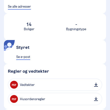
Se alle adresser
14
-
Boliger
Bygningstype
Styret
Se e-post
Regler og vedtekter
Vedtekter
PDF
Husordensregler
PDF