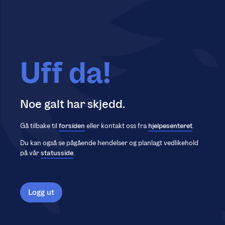
Uff da!
Noe galt har skjedd.
Gå tilbake til
forsiden
eller kontakt oss fra
hjelpesenteret
.
Du kan også se pågående hendelser og planlagt vedlikehold
på vår
statusside
.
Logg ut