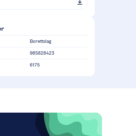
er
Borettslag
985828423
6175