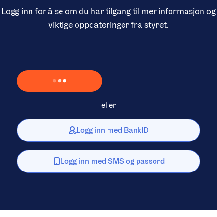
Logg inn for å se om du har tilgang til mer informasjon og
viktige oppdateringer fra styret.
Laster inn Vipps …
eller
Logg inn med BankID
Logg inn med SMS og passord