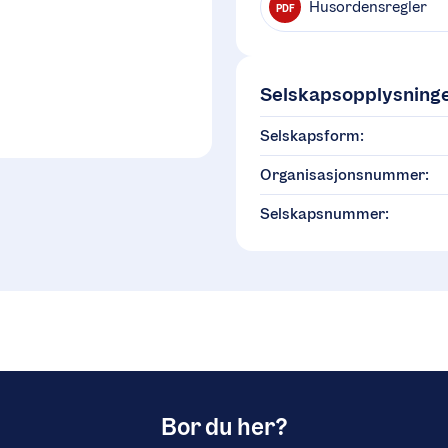
Husordensregler
PDF
Selskapsopplysning
Selskapsform:
Organisasjonsnummer:
Selskapsnummer:
Bor du her?