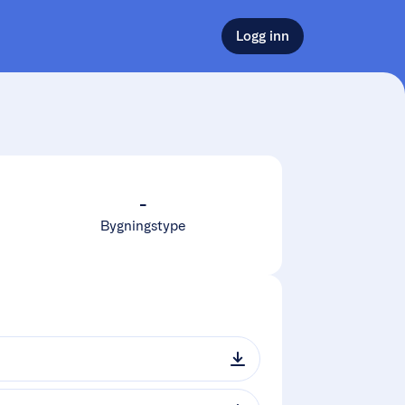
Logg inn
-
Bygningstype