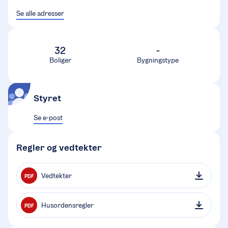
Se alle adresser
32
-
Boliger
Bygningstype
Styret
Se e-post
Regler og vedtekter
Vedtekter
PDF
Husordensregler
PDF