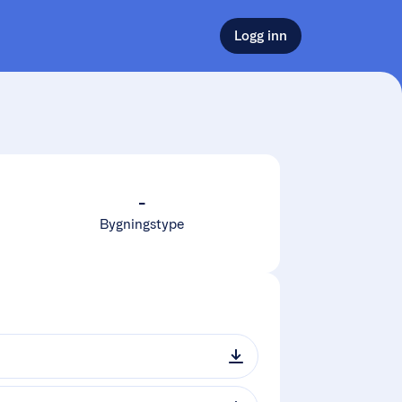
Logg inn
-
Bygningstype