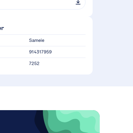
er
Sameie
914317959
7252