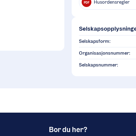
Husordensregler
PDF
Selskapsopplysning
Selskapsform:
Organisasjonsnummer:
Selskapsnummer:
Bor du her?