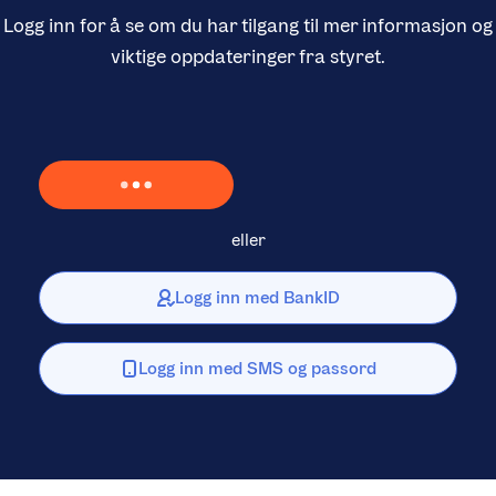
Logg inn for å se om du har tilgang til mer informasjon og
viktige oppdateringer fra styret.
Laster inn Vipps …
eller
Logg inn med BankID
Logg inn med SMS og passord