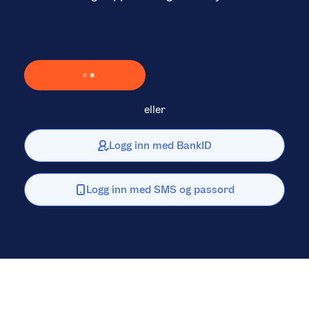
Laster inn Vipps …
eller
Logg inn med BankID
Logg inn med SMS og passord