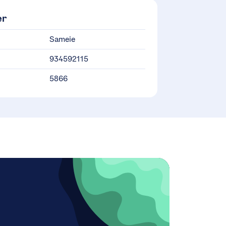
er
Sameie
934592115
5866