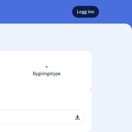
Logg inn
-
Bygningstype