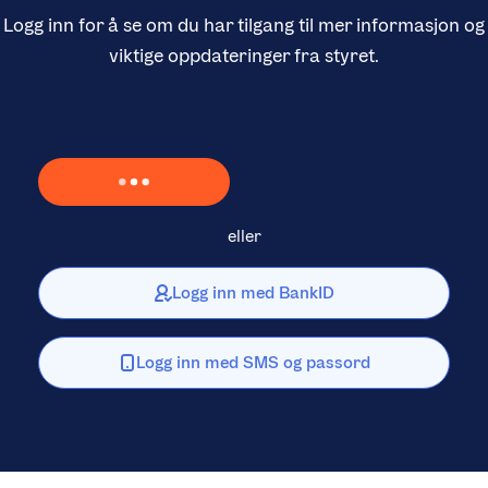
Logg inn for å se om du har tilgang til mer informasjon og
viktige oppdateringer fra styret.
Laster inn Vipps …
eller
Logg inn med BankID
Logg inn med SMS og passord