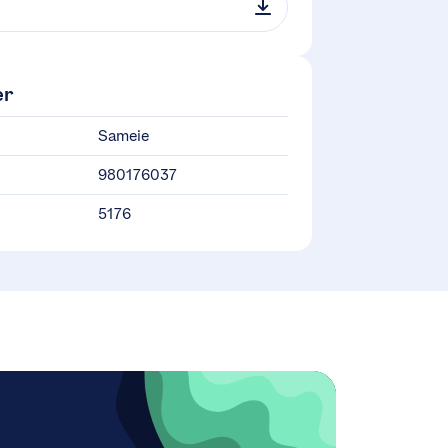
er
Sameie
980176037
5176