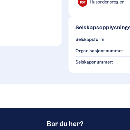
Husordensregler
PDF
Selskapsopplysning
Selskapsform:
Organisasjonsnummer:
Selskapsnummer:
Bor du her?