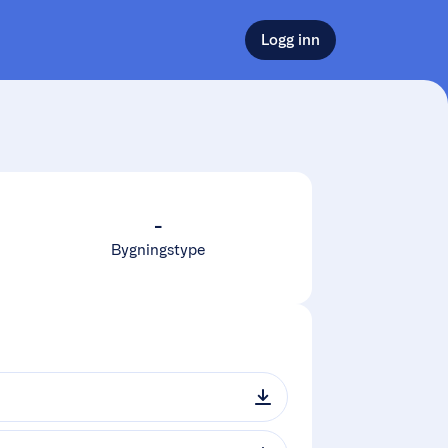
Logg inn
-
Bygningstype