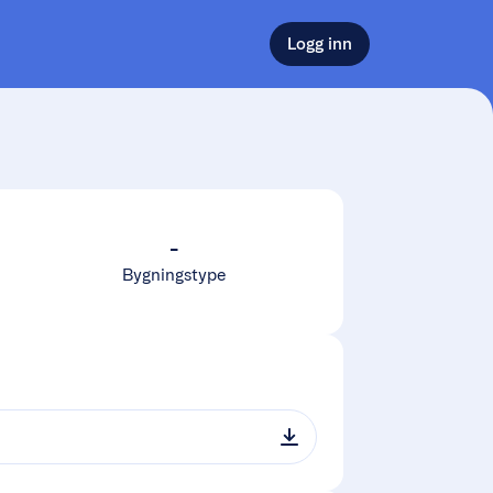
Logg inn
-
Bygningstype