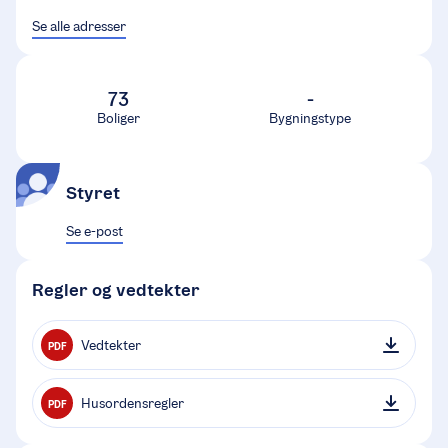
Se alle adresser
73
-
Boliger
Bygningstype
Styret
Se e-post
Regler og vedtekter
Vedtekter
PDF
Husordensregler
PDF