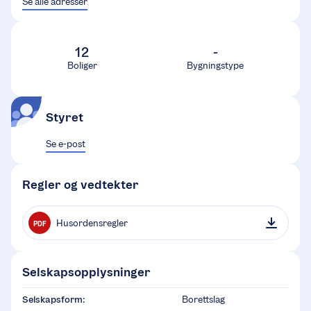
Se alle adresser
12
-
Boliger
Bygningstype
Styret
Se e-post
Regler og vedtekter
Husordensregler
PDF
Selskapsopplysninger
Selskapsform:
Borettslag