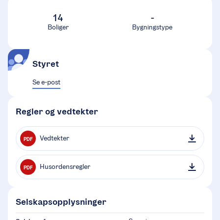
14
-
Boliger
Bygningstype
Styret
Se e-post
Regler og vedtekter
Vedtekter
PDF
Husordensregler
PDF
Selskapsopplysninger