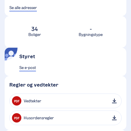
Se alle adresser
34
-
Boliger
Bygningstype
Styret
Se e-post
Regler og vedtekter
Vedtekter
PDF
Husordensregler
PDF