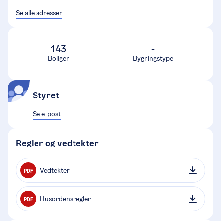
Se alle adresser
143
-
Boliger
Bygningstype
Styret
Se e-post
Regler og vedtekter
Vedtekter
PDF
Husordensregler
PDF