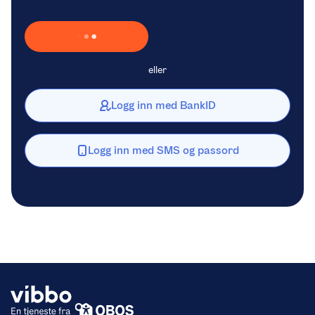
Laster inn Vipps …
eller
Logg inn med BankID
Logg inn med SMS og passord