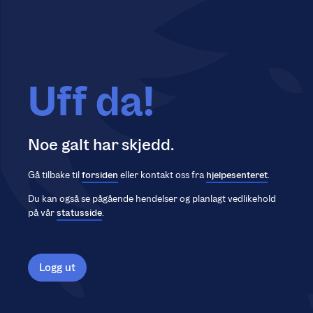
Uff da!
Noe galt har skjedd.
Gå tilbake til
forsiden
eller kontakt oss fra
hjelpesenteret
.
Du kan også se pågående hendelser og planlagt vedlikehold
på vår
statusside
.
Logg ut