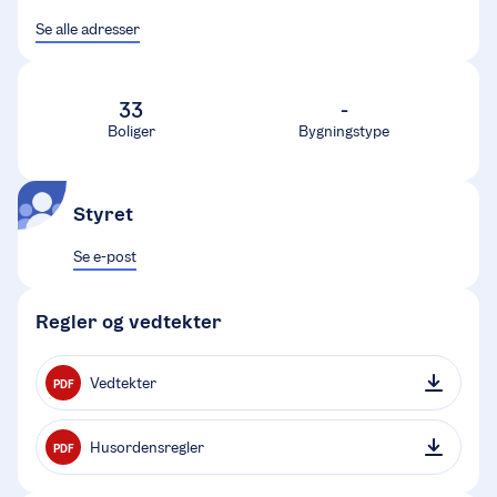
Se alle adresser
33
-
Boliger
Bygningstype
Styret
Se e-post
Regler og vedtekter
Vedtekter
PDF
Husordensregler
PDF