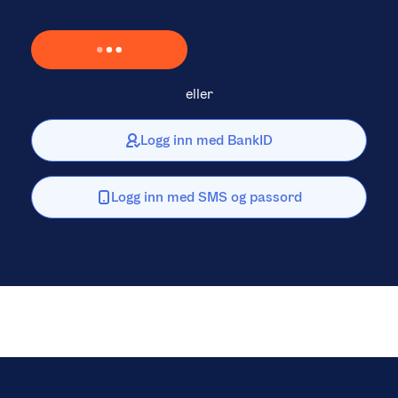
Laster inn Vipps …
eller
Logg inn med BankID
Logg inn med SMS og passord