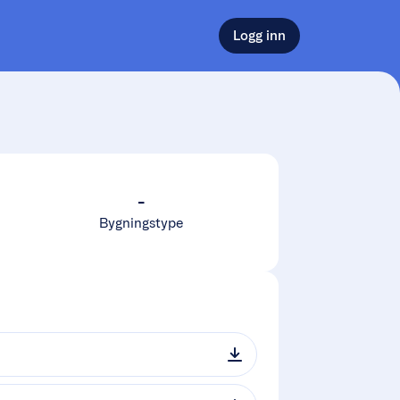
Logg inn
-
Bygningstype