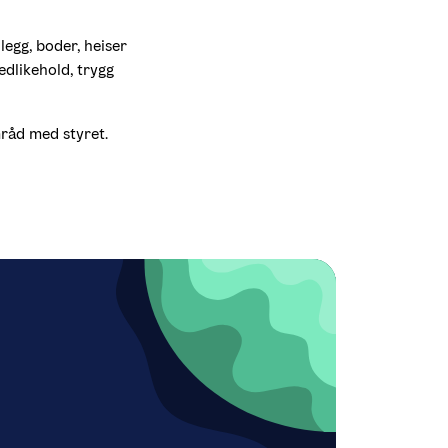
egg, boder, heiser 
dlikehold, trygg 
mråd med styret.