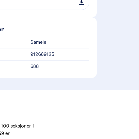
er
Sameie
912689123
688
100 seksjoner i 
9 er 