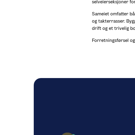
selveierseksjoner fo
Sameiet omfatter båd
og takterrasser. Byg
drift og et trivelig b
Forretningsførsel og