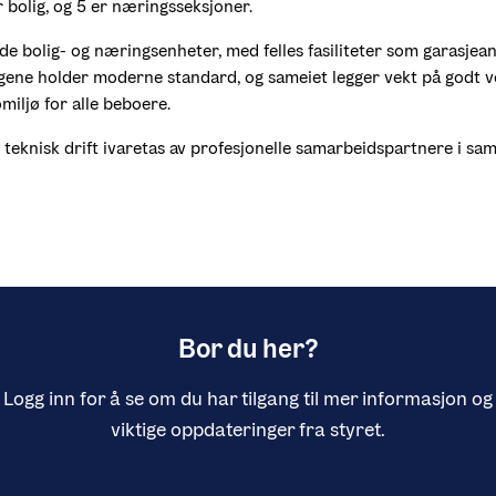
r bolig, og 5 er næringsseksjoner.
e bolig- og næringsenheter, med felles fasiliteter som garasjeanl
gene holder moderne standard, og sameiet legger vekt på godt ve
omiljø for alle beboere.
 teknisk drift ivaretas av profesjonelle samarbeidspartnere i sa
Bor du her?
Logg inn for å se om du har tilgang til mer informasjon og
viktige oppdateringer fra styret.