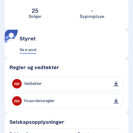
25
-
Boliger
Bygningstype
Styret
Se e-post
Regler og vedtekter
Vedtekter
PDF
Husordensregler
PDF
Selskapsopplysninger