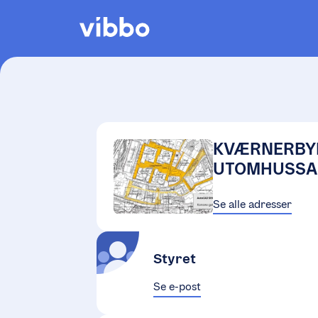
KVÆRNERBY
UTOMHUSSA
Se alle adresser
Styret
Se e-post