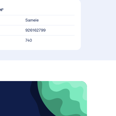
er
Sameie
926162799
740