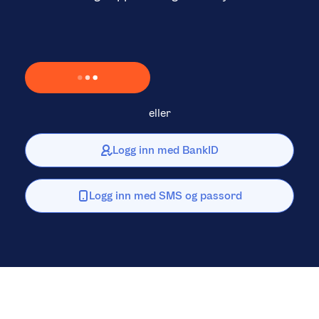
Laster inn Vipps …
eller
Logg inn med BankID
Logg inn med SMS og passord