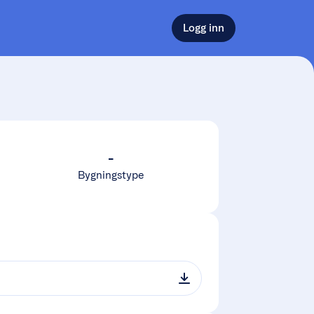
Logg inn
-
Bygningstype