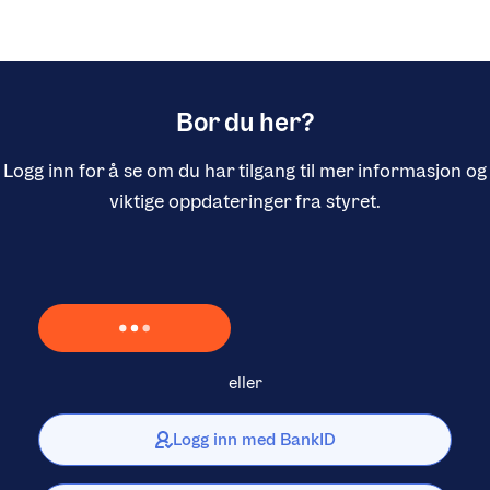
Bor du her?
Logg inn for å se om du har tilgang til mer informasjon og
viktige oppdateringer fra styret.
Laster inn Vipps …
eller
Logg inn med BankID