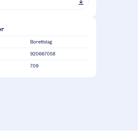
er
Borettslag
920667058
709