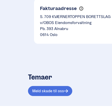
Fakturaadresse
S. 709 KVÆRNERTOPPEN BORETTSLAG
v/OBOS Eiendomsforvaltning
Pb. 393 Alnabru
0614 Oslo
Temaer
Meld skade til oss