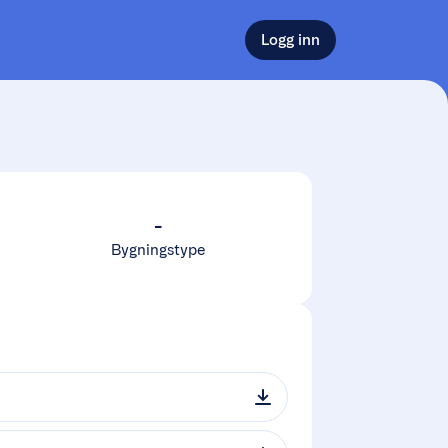
Logg inn
-
Bygningstype