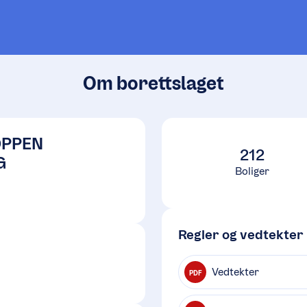
Om borettslaget
OPPEN
212
G
Boliger
Regler og vedtekter
Vedtekter
PDF