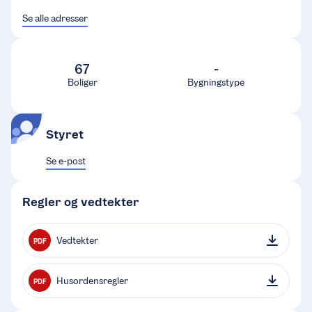
Se alle adresser
67
-
Boliger
Bygningstype
Styret
Se e-post
Regler og vedtekter
Vedtekter
PDF
Husordensregler
PDF